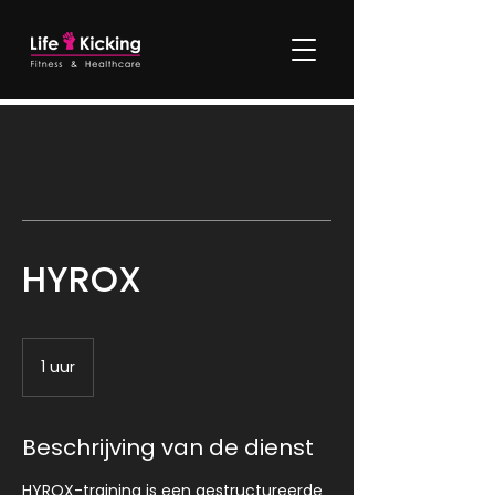
HYROX
1 uur
1
u
u
Beschrijving van de dienst
HYROX-training is een gestructureerde