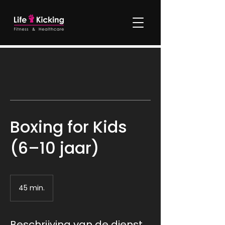
Boxing for Kids
(6–10 jaar)
45 min.
4
5
m
i
Beschrijving van de dienst