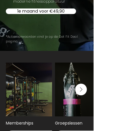
moderne fitnessapparatuur
1e maand voor €49,90
*Actievoorwaarden vind je op de
Get Fit Deal
pagina
.
Memberships
Groepslessen