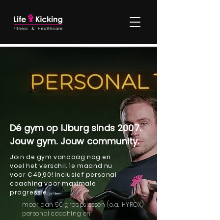
Dé gym op IJburg sinds 2007.
Jouw gym. Jouw community.
Join de gym vandaag nog en
voel het verschil. 1e maand nu
voor €49,90! Inclusief personal
coaching voor maximale
progressie.
meer dan 50 groepslessen (o.a. HYROX)
personal coaching en