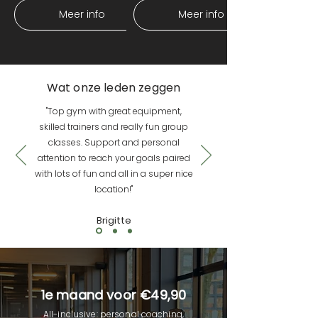
Meer info
Meer info
Wat onze leden zeggen
"Top gym with great equipment,
skilled trainers and really fun group
classes. Support and personal
attention to reach your goals paired
with lots of fun and all in a super nice
location!"
Brigitte
1e maand voor €49,90
All-inclusive: personal coaching,