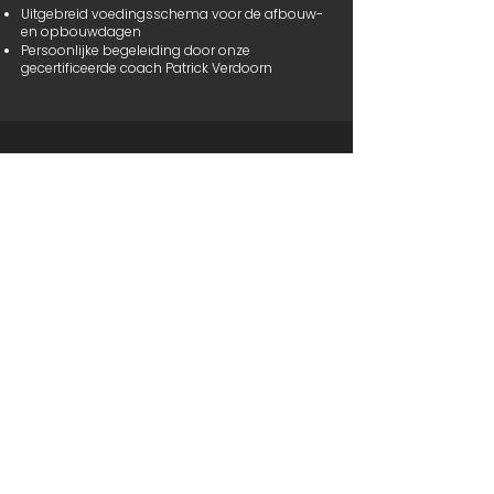
Uitgebreid voedingsschema voor de afbouw-
en opbouwdagen
Persoonlijke begeleiding door onze
gecertificeerde coach Patrick Verdoorn
Make the switch
Sportvasten by Fittergy is een programma dat
je volgt onder persoonlijke begeleiding van
onze Fittergy Coach,
Patrick
. Heel effectief om
snel je lichaamssamenstelling en
energiehuishouding te verbeteren d.m.v.
vasten, sporten en stimulerende