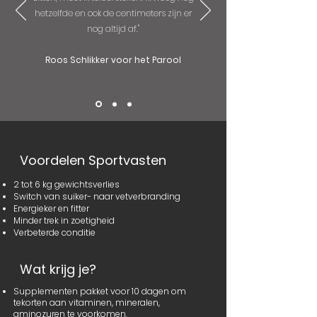
hetzelfde en ook de centimeters zijn er
nog altijd af."
Roos Schlikker voor het Parool
Voordelen Sportvasten
2 tot 6 kg gewichtsverlies
Switch van suiker- naar vetverbranding
Energieker en fitter
Minder trek in zoetigheid
Verbeterde conditie
Wat krijg je?
Supplementen pakket voor 10 dagen om
tekorten aan vitaminen, mineralen,
aminozuren te voorkomen.