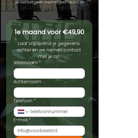
Je betaalt géén inschrijfgeld t.w.v. €15!
1e maand voor €49,90
Laat vrijblijvend je gegevens 
achter en we nemen contact 
met je op.
Voornaam
*
Achternaam
Telefoon
*
E-mail
*