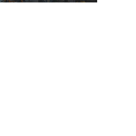
Pieter
Actievoorwaarden
Je bent nog geen lid van Life & Kicking en bent
dat de laatste 6 maanden ook niet geweest.
Wens je niet door te gaan na de 1e maand?
Dan dien je je uiterlijk 7 dagen voor het
verstrijken van de einddatum af te melden aan
de receptie van Life & Kicking.
Na de 1e maand zal de actie automatisch
overgaan in een
abonnement
naar keuze.
De actie is geldig t/m 30 augustus
2026.
Contact