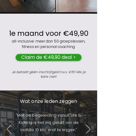
1e maand voor €49,90
all-inclusive: meer dan 50 groepslessen,
fitness en personal coaching
Claim de €49,90 deal >
Je betaalt géén inschrijfgeld t.w.v. €15! Mis je
kans niet!
Wat onze leden zeggen
"Met de begeleiding vanuit Life &
Kicking is het mij gelukt om de
laatste 10 kilo eraf te krijgen."