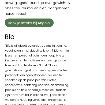
bewegingsdeskundige overgewicht &
obesitas, reuma en niet-aangeboren
hersenletsel
Boek je intake bij Angéla
Bio
“Life is all about balance”, balans in training,
voeding en in het dagelijks leven. Tijdens mijn
lessen en personal trainingen hoop ik je te
inspireren en te motiveren om een gezonde
levensstijl na te streven. Naast Pilates-
groepslessen geef ik ook een-op-een Pilates-
personal trainingen. Door een-op-een te
coachen op de principes van Pilates;
concentratie, centering, controle, ademhaling,
precisie en flow behaal je meer resultaat en
zijn body & mind in balans. Wil jij ook sterker
worden, je houding verbeteren en een sterke
core krijgen? Start dan met Pilates personal