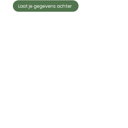
Laat je gegevens achter
Contact
Eva Besnyöstraat 29
1087 KR Amsterdam (IJburg)​
Tel:
020 416 1922
info@lifeandkicking.nl
Algemene Voorwaarden
General Conditions
Privacy Policy
Openingstijden
Ma t/m Vr 07:00 tot 23:00 uur
Za en Zo 08:00 tot 17:00 uur