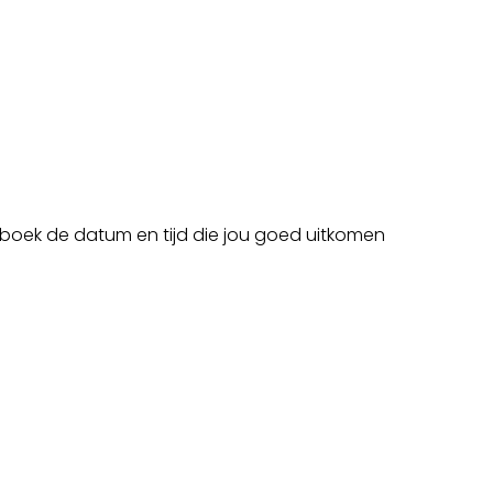
od
Groepslessen
Memberships
Personal Training
 boek de datum en tijd die jou goed uitkomen