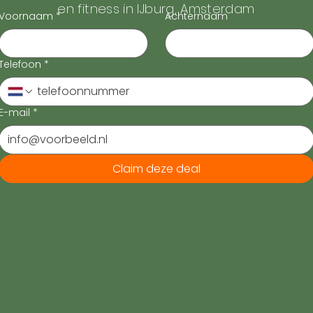
met je op.
en fitness in IJburg, Amsterdam
Voornaam
*
Achternaam
Telefoon
*
E-mail
*
Claim deze deal