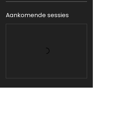
Aankomende sessies
Contact
Eva Besnyöstraat 29
1087 KR Amsterdam (IJburg)​
Tel:
020 416 1922
info@lifeandkicking.nl