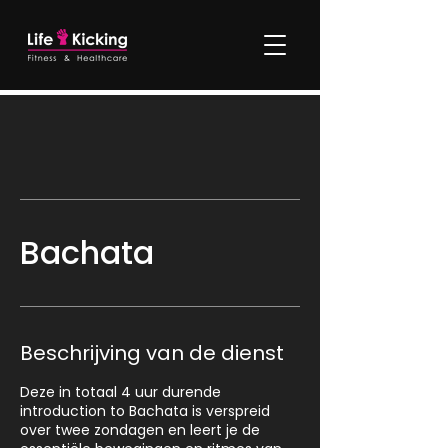
Bachata
Beschrijving van de dienst
Deze in totaal 4 uur durende
introduction to Bachata is verspreid
over twee zondagen en leert je de