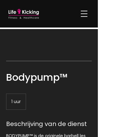
Bodypump™
1 uur
1
u
u
Beschrijving van de dienst
BODYPUMP™ is de originele barbell les