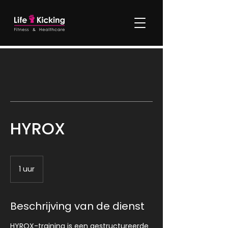
HYROX
1 uur
1
u
u
Beschrijving van de dienst
HYROX-training is een gestructureerde