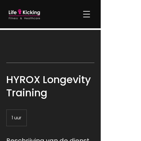
HYROX Longevity
Training
1 uur
1
u
u
Beschrijving van de dienst