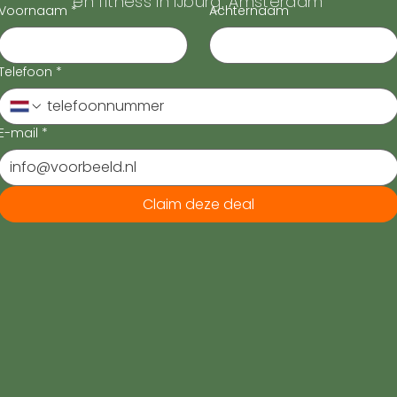
en fitness in IJburg, Amsterdam
Voornaam
*
Achternaam
Telefoon
*
E-mail
*
Claim deze deal