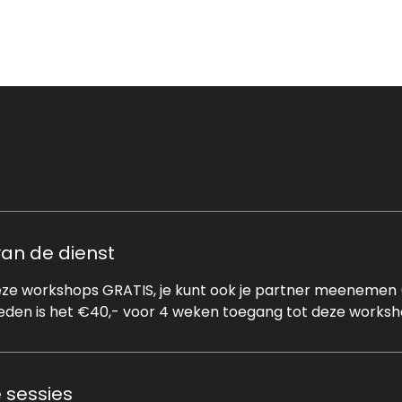
od
Groepslessen
Memberships
Personal Training
van de dienst
deze workshops GRATIS, je kunt ook je partner meenemen (
t-leden is het €40,- voor 4 weken toegang tot deze worksh
sessies